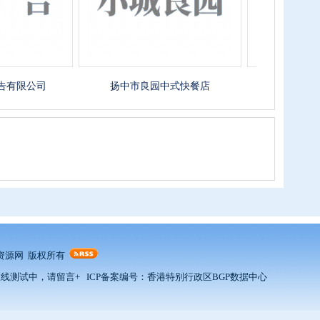
公司
扬中市良园中式快餐店
镇江智铭机械制
镇江人力资源网 版权所有
在线测试中，请留言+ ICP备案编号：
香港特别行政区BGP数据中心