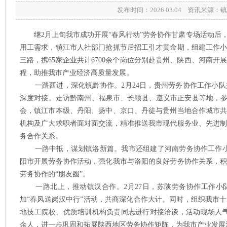
发布时间：2026.03.04 资讯来源
继2月上旬我市成功开展“春风行动”劳务协作甘肃专场活动后
用工需求，镇江市人社部门抢抓节后招工引才黄金期，组建工作
三路，携65家企业共计6700余个岗位分别赴贵州、陕西、河南
程，助推我市产业经济高质量发展。
一路西进，深化镇黔协作。2月24日，贵州劳务协作工作小队携2
深度对接。走访黔南州、福泉市、长顺县、遵义市正安县等地，参
会，镇江市本级、丹阳、扬中、京口、丹徒与贵州当地合作城市共
机构及广大求职者面对面交流，精准推送我市现代服务业、先进
务合作关系。
一路中抵，谋划镇洛新篇。我市还组建了河南劳务协作工作小队，携
阳市开展劳务协作活动，强化我市与洛阳的良好劳务协作关系，
劳务协作的“朋友圈”。
一路北上，推动镇汉合作。2月27日，苏陕劳务协作工作小队携
加“春风送岗汉中行”活动，共商深化合作大计。同时，组织我市
地技工院校、优质培训机构负责同志进行对接洽谈，活动现场人气旺
余人，进一步巩固和拓展陕西地区劳务协作矩阵，为我市产业发展注